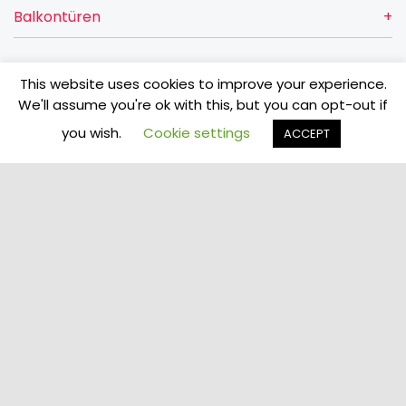
Balkontüren
This website uses cookies to improve your experience.
Türen
We'll assume you're ok with this, but you can opt-out if
you wish.
Cookie settings
ACCEPT
Über uns
Kontakt
VETREX Sp. z o.o.
Rokitki, ul. Skarszewska 13
83-110 Tczew
Allgemeine Verkaufsbedingungen / Verkaufs- und
Lieferbedingungen
Youtube
|
Facebook
vetrex@vetrex.com
Datenschutzerklärung