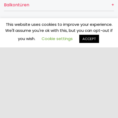
Balkontüren
This website uses cookies to improve your experience.
Türen
We'll assume you're ok with this, but you can opt-out if
you wish.
Cookie settings
ACCEPT
Über uns
Kontakt
VETREX Sp. z o.o.
Rokitki, ul. Skarszewska 13
83-110 Tczew
Allgemeine Verkaufsbedingungen / Verkaufs- und
Lieferbedingungen
Youtube
|
Facebook
vetrex@vetrex.com
Datenschutzerklärung