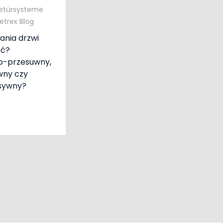
etürsysteme
etrex Blog
ania drzwi
ać?
o-przesuwny,
wny czy
sywny?