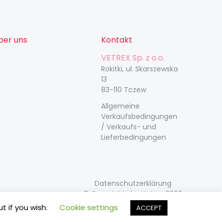
ber uns
Kontakt
VETREX Sp. z o.o.
Rokitki, ul. Skarszewska
13
83-110 Tczew
Allgemeine
Verkaufsbedingungen
/ Verkaufs- und
Lieferbedingungen
Datenschutzerklärung
© Copyrights by Vetrex 2020
t if you wish.
Cookie settings
ACCEPT