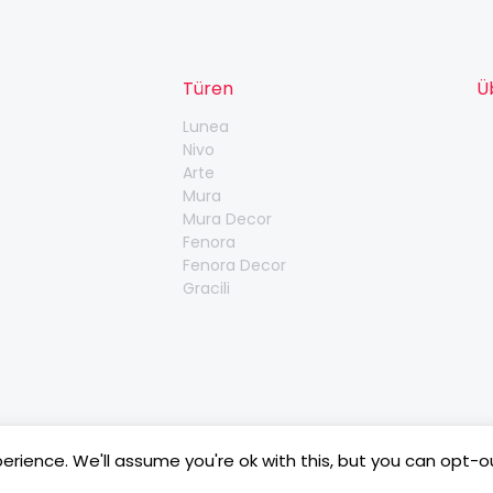
Türen
Ü
Lunea
Nivo
Arte
Mura
Mura Decor
Fenora
Fenora Decor
Gracili
rience. We'll assume you're ok with this, but you can opt-ou