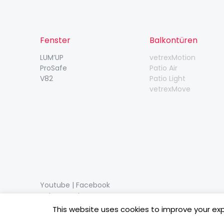
Fenster
Balkontüren
LUM’UP
vetrexMotion
ProSafe
Patio Air
V82
Patio Light
vetrexMove
Youtube
|
Facebook
vetrex@vetrex.com
This website uses cookies to improve your expe