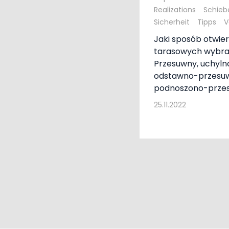
Realizations
Schieb
Sicherheit
Tipps
V
Jaki sposób otwier
tarasowych wybr
Przesuwny, uchyln
odstawno-przesu
podnoszono-prze
25.11.2022